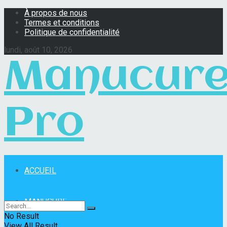
À propos de nous
Termes et conditions
Politique de confidentialité
lundi, août 10, 2026
Manucur
Pro
ACCUEIL
Manucure Pro
MANUCURE
No Result
View All Result