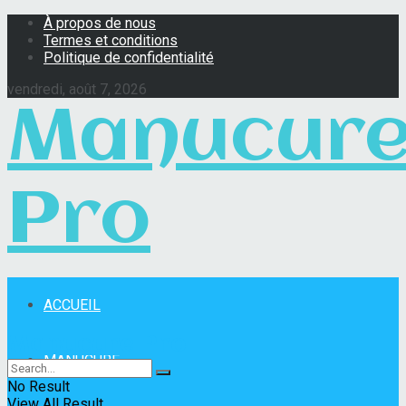
À propos de nous
Termes et conditions
Politique de confidentialité
vendredi, août 7, 2026
Manucur
Pro
ACCUEIL
Manucure Pro
MANUCURE
No Result
View All Result