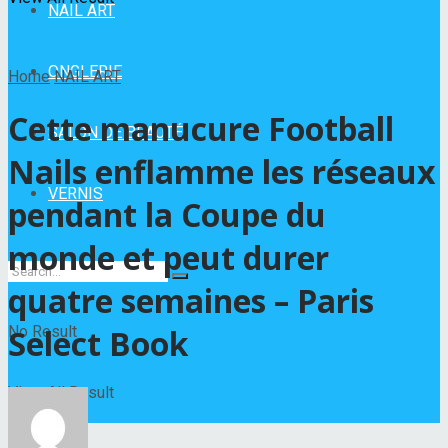
NAIL ART
ONGLERIE
Home
NAIL ART
Cette manucure Football
SALON DE BEAUTÉ
Nails enflamme les réseaux
VERNIS
pendant la Coupe du
monde et peut durer
quatre semaines – Paris
No Result
Select Book
View All Result