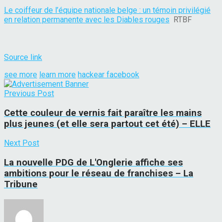
Le coiffeur de l’équipe nationale belge : un témoin privilégié
en relation permanente avec les Diables rouges
RTBF
Source link
see more
learn more
hackear facebook
Previous Post
Cette couleur de vernis fait paraître les mains
plus jeunes (et elle sera partout cet été) – ELLE
Next Post
La nouvelle PDG de L'Onglerie affiche ses
ambitions pour le réseau de franchises – La
Tribune