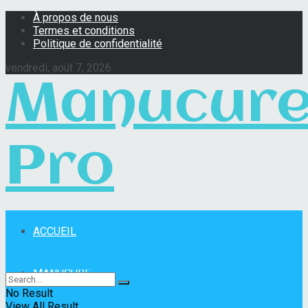
À propos de nous
Termes et conditions
Politique de confidentialité
vendredi, août 7, 2026
Manucur
Pro
ACCUEIL
Manucure Pro
MANUCURE
No Result
View All Result