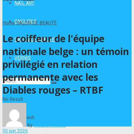
NAIL ART
ONGLERIE
Home
SALON DE BEAUTÉ
Le coiffeur de l'équipe
SALON DE BEAUTÉ
nationale belge : un témoin
VERNIS
privilégié en relation
permanente avec les
Diables rouges – RTBF
No Result
View All Result
by
Hélène Nadeau
30 juin 2026