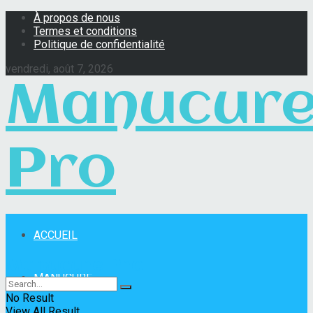
À propos de nous
Termes et conditions
Politique de confidentialité
vendredi, août 7, 2026
Manucur
Pro
ACCUEIL
Manucure Pro
MANUCURE
No Result
View All Result