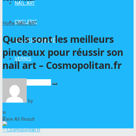
NAIL ART
ONGLERIE
Home
NAIL ART
Quels sont les meilleurs
SALON DE BEAUTÉ
pinceaux pour réussir son
VERNIS
nail art – Cosmopolitan.fr
No Result
by
Hélène Nadeau
12 décembre 2023
in
NAIL ART
0
View All Result