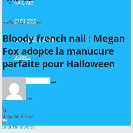
NAIL ART
ONGLERIE
Home
MANUCURE
Bloody french nail : Megan
SALON DE BEAUTÉ
Fox adopte la manucure
VERNIS
parfaite pour Halloween
No Result
by
Hélène Nadeau
19 novembre 2022
in
MANUCURE
0
View All Result