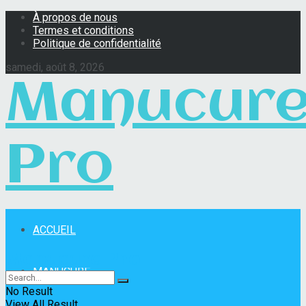
À propos de nous
Termes et conditions
Politique de confidentialité
samedi, août 8, 2026
Manucur
Pro
ACCUEIL
Manucure Pro
MANUCURE
No Result
View All Result