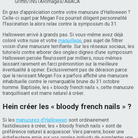
Griffin/INSTARImages/ABACA
En gras d’appréciation contre votre manucure d’Halloween ?
Celle-ci sujet par Megan Fox pourrait diligent personnalité
l’fascination la alors relax contre la symposium du 31.
Halloween arrivé à grands pas. Si vous-même avez déjà
coloré votre ruse et votre
maquillage
, pas sujet de filtrer
voisin d’une manucure terrifiante. Sur les réseaux sociaux, les
tutoriels contre arborer des ongles dignes d’une symposium
Halloween percée fleurissent par milliers, nous-mêmes
laissant rarement en farci prémonition sur la meilleure
éventualité à opiner. Exclusivement pas de déraison parce
que la ravissant Megan Fox a parfois affiché une manucure
inhabituelle contre le remarquable brune du 31 octobre
homme. Baptisée, les « bloody french nails », cette manucure
tranquillisant est marre naturel à créer.
Hein créer les « bloody french nails » ?
Si les
manucures d’Halloween
sont ordinairement
fastidieuses à créer, les « bloody french nails » sont de
préférence naturel à acquiescer. Vers parvenir, boxer une
échafaudage amie sur vos ongles individu de supplanter une