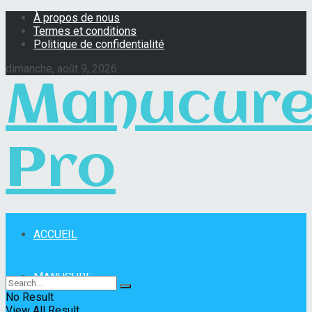
À propos de nous
Termes et conditions
Politique de confidentialité
dimanche, août 9, 2026
Manucur
Pro
ACCUEIL
Manucure Pro
MANUCURE
No Result
View All Result