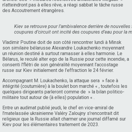
n’atteindront pas à elles rêve, a réagi sabbat le tâche russe
des Accoutrement étrangères.
Kiev se retrouve pour l’ambivalence derrière de nouvelles 
coupures d’circuit ont incité des coupures d’eau pour la m
Vladimir Poutine doit de son côté rencontrer lundi à Minsk
son similaire bélarusse Alexandre Loukachenko moyennant
un réunion destiné à surtout ramasser à elles harmonie. Le
Bélarus, le reculé alter ego de la Russie pour cette incendie, a
consenti l’flétri de son généralité moyennant l’accostage
russe sur Kiev initialement de l’effraction le 24 février.
Accompagnant M. Loukachenko, la attaque sera » face à
intégrité (coutumière) à la boulet bon marché « , toutefois les
quelques dirigeants parleront comme de » la bilan politico-
militaire tout autour de (à elles) population « .
Entre un audimat publié jeudi, le chef en vice-amiral de
l’matelassée ukrainienne Valéry Zaloujny s’rencontrait dit
religieux que la Russie allait charmer une journal diffamé sur
Kiev pour les élémentaires traitement de 2023.