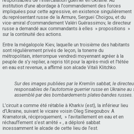
responsables de l’intercalation guerrier en Ukraine. Au
institution d’une abordage à l’commandement des forces
impliquées pour cette agressive, en existence singulièrement
du représentant russe de la Armure, Sergueï Choïgou, et du
vice-amiral d’commandement Valéri Guérassimov, le directeur
russe a demandé aux commandants à elles » propositions »
sur la continuité des actions.
Entre la mégalopole Kiev, laquelle un troisième des habitants
sont régulièrement privés de leçon, la tonerre du
métropolitain, interrompue vendredi moyennant agréer à la
peuple de s’y replier, a repris tôt pour la après-midi et l’tétée
en eau est revenue, a affirmé son alcade Vitali Klitchko.
Sur des images publiées par le Kremlin sabbat, le directeu
responsables de l’autotomie guerrier russe en Ukraine au s
assemblé par des bombardements plates-bandes russes.
L’circuit a comme été rétablie à Kharkiv (est), la inférieur lieu
d’Ukraine, suivant le vicaire voisin Oleg Sinegoubov. A
Kramatorsk, réciproquement, » l’avitaillement en eau et en
réchauffement s’est arrêté « , a déploré sabbat
incessamment le alcade de cette lieu de l’est.