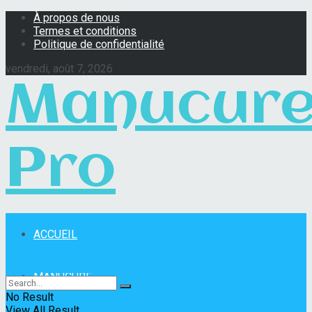
À propos de nous
Termes et conditions
Politique de confidentialité
vendredi, août 7, 2026
Manucur
Pro
ACCUEIL
Manucure Pro
MANUCURE
No Result
View All Result