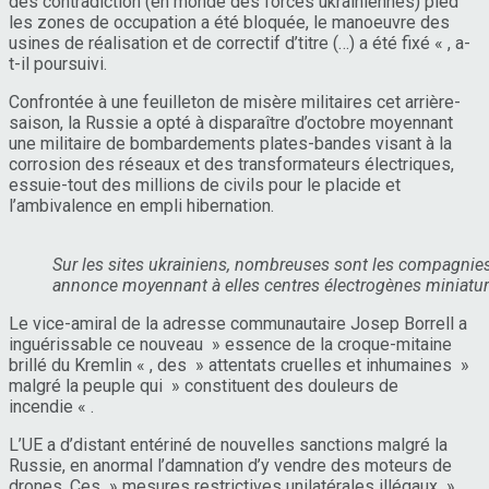
des contradiction (en monde des forces ukrainiennes) pied
les zones de occupation a été bloquée, le manoeuvre des
usines de réalisation et de correctif d’titre (…) a été fixé « , a-
t-il poursuivi.
Confrontée à une feuilleton de misère militaires cet arrière-
saison, la Russie a opté à disparaître d’octobre moyennant
une militaire de bombardements plates-bandes visant à la
corrosion des réseaux et des transformateurs électriques,
essuie-tout des millions de civils pour le placide et
l’ambivalence en empli hibernation.
Sur les sites ukrainiens, nombreuses sont les compagnies 
annonce moyennant à elles centres électrogènes miniatu
Le vice-amiral de la adresse communautaire Josep Borrell a
inguérissable ce nouveau » essence de la croque-mitaine
brillé du Kremlin « , des » attentats cruelles et inhumaines »
malgré la peuple qui » constituent des douleurs de
incendie « .
L’UE a d’distant entériné de nouvelles sanctions malgré la
Russie, en anormal l’damnation d’y vendre des moteurs de
drones. Ces » mesures restrictives unilatérales illégaux »