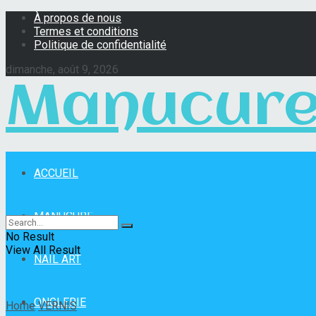
À propos de nous
Termes et conditions
Politique de confidentialité
dimanche, août 9, 2026
Manucure
ACCUEIL
Manucure Pro
MANUCURE
No Result
View All Result
NAIL ART
ONGLERIE
Home
VERNIS