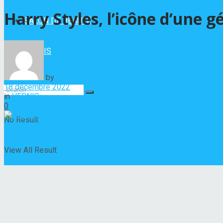
Harry Styles, l’icône d’une g
SALON DE BEAUTÉ
VERNIS
by
Hélène Nadeau
18 décembre 2022
in
VERNIS
0
No Result
View All Result