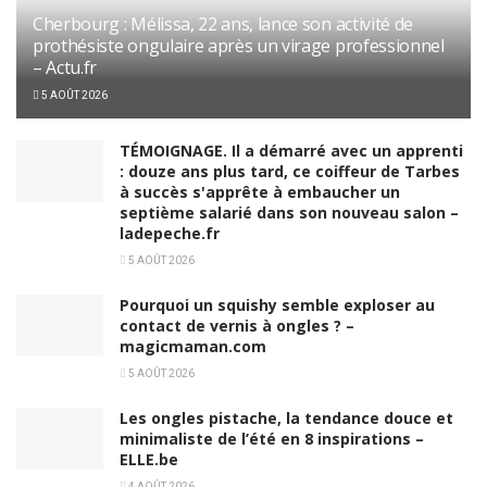
Cherbourg : Mélissa, 22 ans, lance son activité de
prothésiste ongulaire après un virage professionnel
– Actu.fr
5 AOÛT 2026
TÉMOIGNAGE. Il a démarré avec un apprenti
: douze ans plus tard, ce coiffeur de Tarbes
à succès s'apprête à embaucher un
septième salarié dans son nouveau salon –
ladepeche.fr
5 AOÛT 2026
Pourquoi un squishy semble exploser au
contact de vernis à ongles ? –
magicmaman.com
5 AOÛT 2026
Les ongles pistache, la tendance douce et
minimaliste de l’été en 8 inspirations –
ELLE.be
4 AOÛT 2026