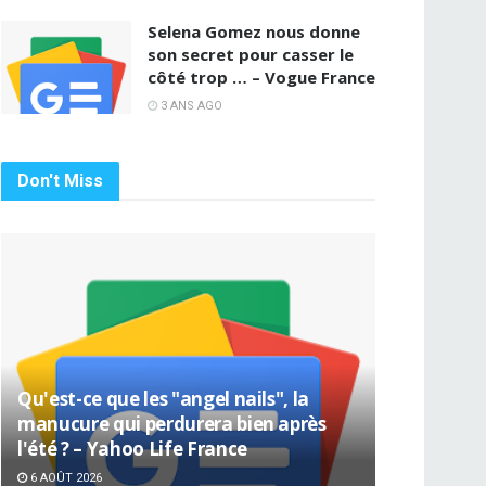
Selena Gomez nous donne
son secret pour casser le
côté trop … – Vogue France
3 ANS AGO
Don't Miss
Qu'est-ce que les "angel nails", la
manucure qui perdurera bien après
l'été ? – Yahoo Life France
6 AOÛT 2026