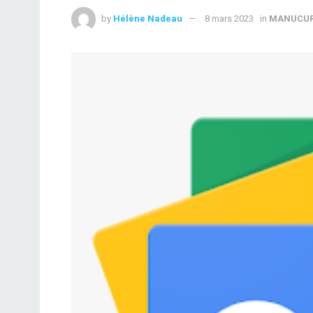
by
Hélène Nadeau
8 mars 2023
in
MANUCU