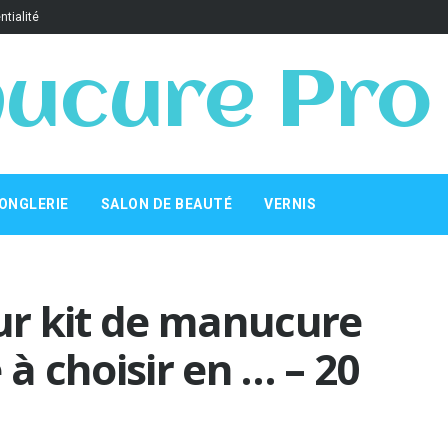
ntialité
ucure Pro
ONGLERIE
SALON DE BEAUTÉ
VERNIS
eur kit de manucure
 choisir en … – 20