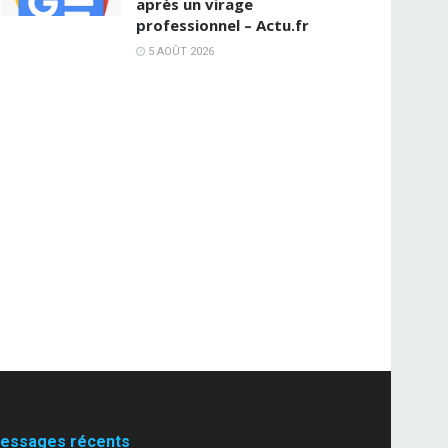
après un virage
professionnel – Actu.fr
5 AOÛT 2026
essages récents