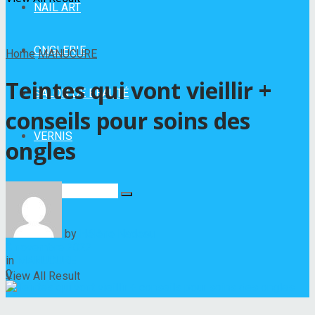
NAIL ART
ONGLERIE
Home
MANUCURE
Teintes qui vont vieillir +
SALON DE BEAUTÉ
conseils pour soins des
VERNIS
ongles
No Result
by
Hélène Nadeau
8 novembre 2022
in
MANUCURE
0
View All Result