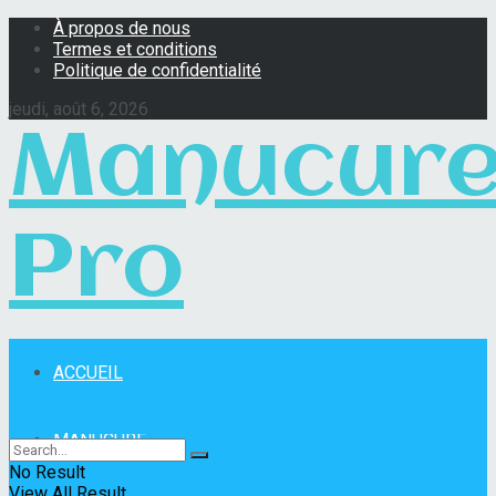
À propos de nous
Termes et conditions
Politique de confidentialité
jeudi, août 6, 2026
Manucur
Pro
ACCUEIL
Manucure Pro
MANUCURE
No Result
View All Result