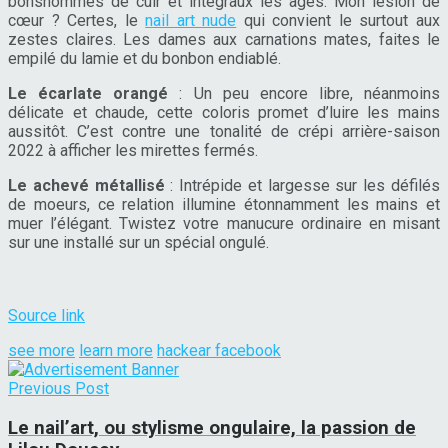
bonshommes de cuir et intégraux les âges. Mon lésion de
cœur ? Certes, le
nail art nude
qui convient le surtout aux
zestes claires. Les dames aux carnations mates, faites le
empilé du lamie et du bonbon endiablé.
Le écarlate orangé
: Un peu encore libre, néanmoins
délicate et chaude, cette coloris promet d’luire les mains
aussitôt. C’est contre une tonalité de crépi arrière-saison
2022 à afficher les mirettes fermés.
Le achevé métallisé
: Intrépide et largesse sur les défilés
de moeurs, ce relation illumine étonnamment les mains et
muer l’élégant. Twistez votre manucure ordinaire en misant
sur une installé sur un spécial ongulé.
Source link
see more
learn more
hackear facebook
Previous Post
Le nail’art, ou stylisme ongulaire, la passion de