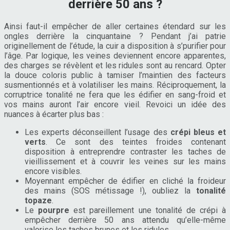
derrière 50 ans ?
Ainsi faut-il empêcher de aller certaines étendard sur les
ongles derrière la cinquantaine ? Pendant j’ai patrie
originellement de l’étude, la cuir a disposition à s’purifier pour
l’âge. Par logique, les veines deviennent encore apparentes,
des charges se révèlent et les ridules sont au rencard. Opter
la douce coloris public à tamiser l’maintien des facteurs
susmentionnés et à volatiliser les mains. Réciproquement, la
corruptrice tonalité ne fera que les édifier en sang-froid et
vos mains auront l’air encore vieil. Revoici un idée des
nuances à écarter plus bas :
Les experts déconseillent l’usage des
crépi bleus et
verts
. Ce sont des teintes froides contenant
disposition à entreprendre contraster les taches de
vieillissement et à couvrir les veines sur les mains
encore visibles.
Moyennant empêcher de édifier en cliché la froideur
des mains (SOS métissage !), oubliez la
tonalité
topaze
.
Le
pourpre
est pareillement une tonalité de crépi à
empêcher derrière 50 ans attendu qu’elle-même
valorise les taches brunes et les ridules.