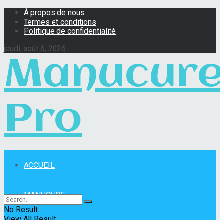
À propos de nous
Termes et conditions
Politique de confidentialité
jeudi, août 6, 2026
Manucur
Pro
ACCUEIL
Manucure Pro
MANUCURE
No Result
View All Result