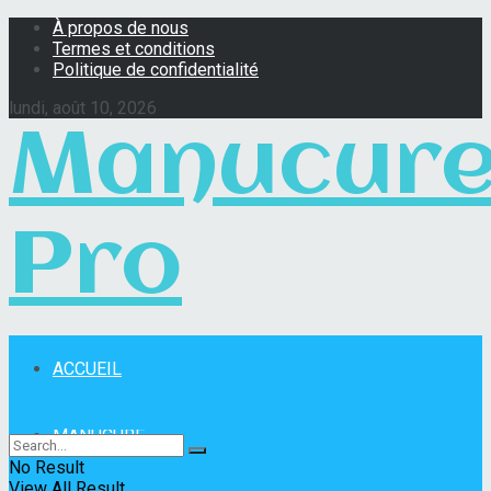
À propos de nous
Termes et conditions
Politique de confidentialité
lundi, août 10, 2026
Manucur
Pro
ACCUEIL
Manucure Pro
MANUCURE
No Result
View All Result