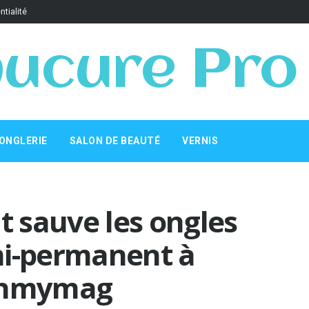
ntialité
ucure Pro
ONGLERIE
SALON DE BEAUTÉ
VERNIS
t sauve les ongles
mi-permanent à
 Ohmymag