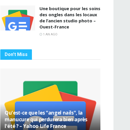
Une boutique pour les soins
des ongles dans les locaux
de l’ancien studio photo –
Ouest-France
1 AN AGO
Don't Miss
Qu'est-ce que les "angel nails", la
manucure qui perdurera bien après
l'été ? – Yahoo Life France