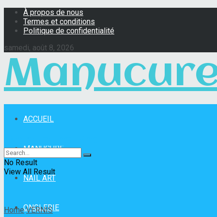
À propos de nous
Termes et conditions
Politique de confidentialité
samedi, août 8, 2026
Manucure
ACCUEIL
Manucure Pro
MANUCURE
No Result
View All Result
NAIL ART
ONGLERIE
Home
VERNIS