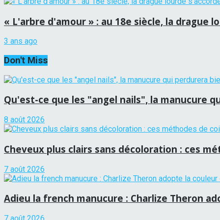
« L'arbre d'amour » : au 18e siècle, la drague 
3 ans ago
Don't Miss
Qu'est-ce que les "angel nails", la manucure qui
8 août 2026
Cheveux plus clairs sans décoloration : ces mét
7 août 2026
Adieu la french manucure : Charlize Theron adop
7 août 2026