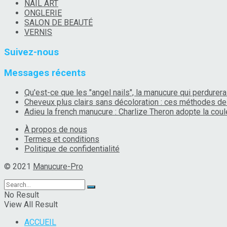
NAIL ART
ONGLERIE
SALON DE BEAUTÉ
VERNIS
Suivez-nous
Messages récents
Qu'est-ce que les "angel nails", la manucure qui perdurera 
Cheveux plus clairs sans décoloration : ces méthodes de 
Adieu la french manucure : Charlize Theron adopte la coule
À propos de nous
Termes et conditions
Politique de confidentialité
© 2021
Manucure-Pro
No Result
View All Result
ACCUEIL