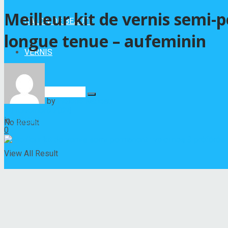
Meilleur kit de vernis semi
SALON DE BEAUTÉ
longue tenue – aufeminin
VERNIS
by
Hélène Nadeau
14 novembre 2024
in
VERNIS
No Result
0
View All Result