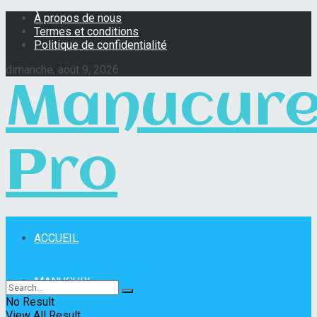
À propos de nous
Termes et conditions
Politique de confidentialité
dimanche, août 9, 2026
Manucur
Pro
ACCUEIL
Manucure Pro
MANUCURE
No Result
View All Result