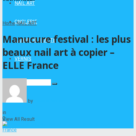
NAIL ART
ONGLERIE
Home
NAIL ART
Manucure festival : les plus
SALON DE BEAUTÉ
beaux nail art à copier –
VERNIS
ELLE France
No Result
by
Hélène Nadeau
13 novembre 2024
in
NAIL ART
0
View All Result