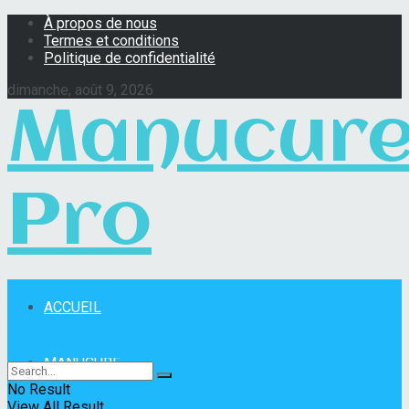
À propos de nous
Termes et conditions
Politique de confidentialité
dimanche, août 9, 2026
Manucur
Pro
ACCUEIL
Manucure Pro
MANUCURE
No Result
View All Result