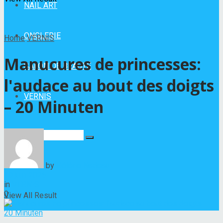
NAIL ART
ONGLERIE
Home
VERNIS
Manucures de princesses:
SALON DE BEAUTÉ
l'audace au bout des doigts
VERNIS
– 20 Minuten
No Result
by
Hélène Nadeau
10 juin 2025
in
VERNIS
0
View All Result