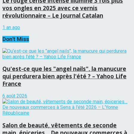
Le rouge cerise intense illumine 3 fois plus
vos ongles en 2025 avec ce vernis
révolutionnaire – Le Journal Catalan
1 an ago
Don't Miss
Qu'est-ce que les "angel nails", la manucure
qui perdurera bien après l'été ? – Yahoo Life
France
6 août 2026
Salon de beauté, vêtements de seconde
main, épiceries… De nouveaux commerces à