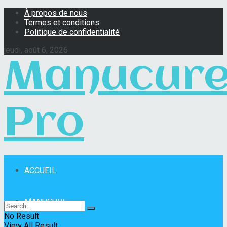
À propos de nous
Termes et conditions
Politique de confidentialité
jeudi, août 6, 2026
Manucur
Pro
ACCUEIL
Manucure Pro
MANUCURE
No Result
View All Result