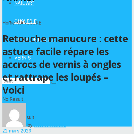
NAIL ART
ONGLERIE
Home
MANUCURE
Retouche manucure : cette
SALON DE BEAUTÉ
astuce facile répare les
VERNIS
accrocs de vernis à ongles
et rattrape les loupés –
Voici
No Result
View All Result
by
Hélène Nadeau
22 mars 2023