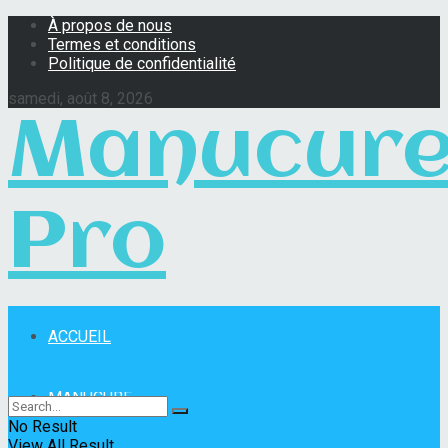
À propos de nous
Termes et conditions
Politique de confidentialité
samedi, août 8, 2026
Manucur
Pro
ACCUEIL
Manucure Pro
MANUCURE
No Result
View All Result