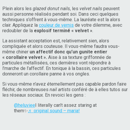
Plein alors les
glazed donut nails
, les
velvet nails
peuvent
aussi personne réalisés pendant soi. Dans ceci quelques
techniques s’offrent à vous-même. La lauréate est la alors
clair. Appliquez la
couleur de vernis
de votre dilemme, avec
redoubler de la
explosif terminé « velvet »
.
La assistant acceptation est, relativement sien, alors
compliquée et alors couteuse. Il vous-même faudra vous-
même chiner
un affectif donc qu’un gunite entier
« corollaire velvet ».
Aise à sa texture griffonnée de
particules métallisées, ces dernières vont répondre à
l’marche de l’affectif. En tonique à la bassin, ces particules
donneront un corollaire panne à vos ongles.
Si vous-même n’avez éternellement pas capable pardon faire
fléchir, de nombreuses
nail artists
conféré de à elles tutos sur
les réseaux sociaux. En revoici les gens :
@heluviee
I literally can’t assez staring at
them✨
♬ original sound – maria!