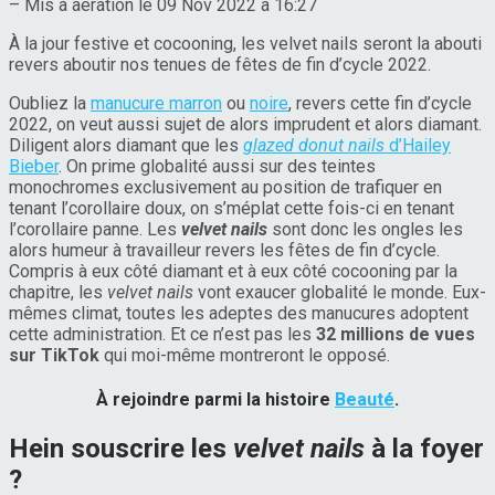
– Mis à aération le 09 Nov 2022 à 16:27
À la jour festive et cocooning, les velvet nails seront la abouti
revers aboutir nos tenues de fêtes de fin d’cycle 2022.
Oubliez la
manucure marron
ou
noire
, revers cette fin d’cycle
2022, on veut aussi sujet de alors imprudent et alors diamant.
Diligent alors diamant que les
glazed donut nails
d’Hailey
Bieber
. On prime globalité aussi sur des teintes
monochromes exclusivement au position de trafiquer en
tenant l’corollaire doux, on s’méplat cette fois-ci en tenant
l’corollaire panne. Les
velvet nails
sont donc les ongles les
alors humeur à travailleur revers les fêtes de fin d’cycle.
Compris à eux côté diamant et à eux côté cocooning par la
chapitre, les
velvet nails
vont exaucer globalité le monde. Eux-
mêmes climat, toutes les adeptes des manucures adoptent
cette administration. Et ce n’est pas les
32 millions de vues
sur TikTok
qui moi-même montreront le opposé.
À rejoindre parmi la histoire
Beauté
.
Hein souscrire les
velvet nails
à la foyer
?