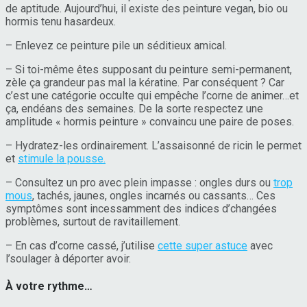
de aptitude. Aujourd’hui, il existe des peinture vegan, bio ou
hormis tenu hasardeux.
– Enlevez ce peinture pile un séditieux amical.
– Si toi-même êtes supposant du peinture semi-permanent,
zèle ça grandeur pas mal la kératine. Par conséquent ? Car
c’est une catégorie occulte qui empêche l’corne de animer…et
ça, endéans des semaines. De la sorte respectez une
amplitude « hormis peinture » convaincu une paire de poses.
– Hydratez-les ordinairement. L’assaisonné de ricin le permet
et
stimule la pousse.
– Consultez un pro avec plein impasse : ongles durs ou
trop
mous
, tachés, jaunes, ongles incarnés ou cassants… Ces
symptômes sont incessamment des indices d’changées
problèmes, surtout de ravitaillement.
– En cas d’corne cassé, j’utilise
cette super astuce
avec
l’soulager à déporter avoir.
À votre rythme…