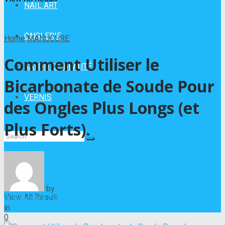
NAIL ART
ONGLERIE
Home
MANUCURE
Comment Utiliser le
SALON DE BEAUTÉ
Bicarbonate de Soude Pour
VERNIS
des Ongles Plus Longs (et
Plus Forts).
No Result
by
Hélène Nadeau
View All Result
9 décembre 2022
in
MANUCURE
0