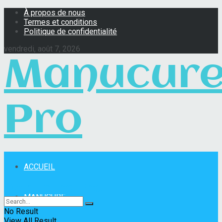
À propos de nous
Termes et conditions
Politique de confidentialité
vendredi, août 7, 2026
Manucur
Pro
ACCUEIL
Manucure Pro
MANUCURE
No Result
View All Result