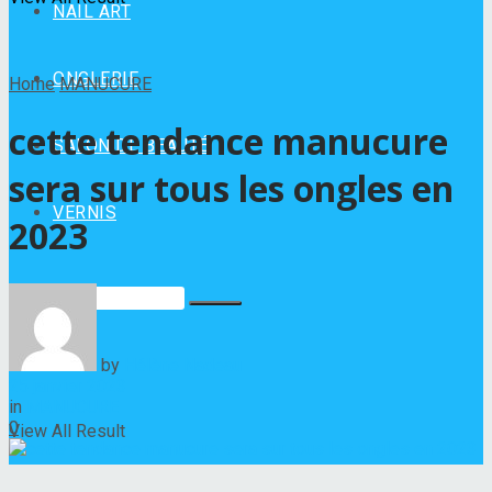
NAIL ART
ONGLERIE
Home
MANUCURE
cette tendance manucure
SALON DE BEAUTÉ
sera sur tous les ongles en
VERNIS
2023
No Result
by
Hélène Nadeau
25 janvier 2023
in
MANUCURE
0
View All Result