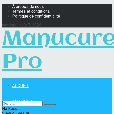
À propos de nous
Termes et conditions
Politique de confidentialité
vendredi, août 7, 2026
Manucur
Pro
ACCUEIL
Manucure Pro
MANUCURE
No Result
View All Result