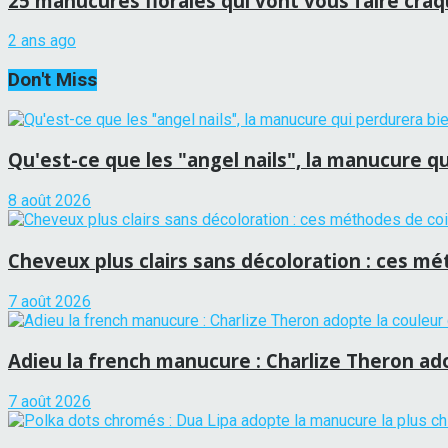
25 manucures florales qui vont vous faire cra
2 ans ago
Don't Miss
Qu'est-ce que les "angel nails", la manucure qui
8 août 2026
Cheveux plus clairs sans décoloration : ces mét
7 août 2026
Adieu la french manucure : Charlize Theron adop
7 août 2026