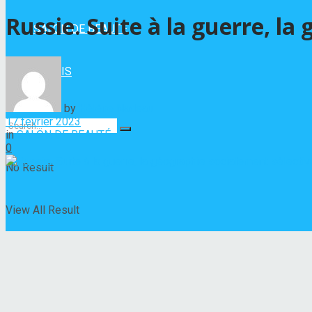
Russie. Suite à la guerre, la
SALON DE BEAUTÉ
VERNIS
by
Hélène Nadeau
17 février 2023
in
SALON DE BEAUTÉ
0
No Result
View All Result