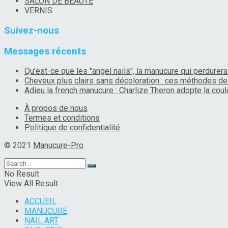
SALON DE BEAUTÉ
VERNIS
Suivez-nous
Messages récents
Qu'est-ce que les "angel nails", la manucure qui perdurera 
Cheveux plus clairs sans décoloration : ces méthodes de 
Adieu la french manucure : Charlize Theron adopte la coule
À propos de nous
Termes et conditions
Politique de confidentialité
© 2021
Manucure-Pro
No Result
View All Result
ACCUEIL
MANUCURE
NAIL ART