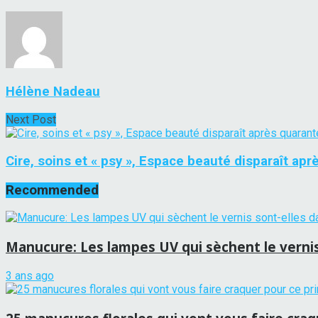
Hélène Nadeau
Next Post
Cire, soins et « psy », Espace beauté disparaît apr
Recommended
Manucure: Les lampes UV qui sèchent le vernis
3 ans ago