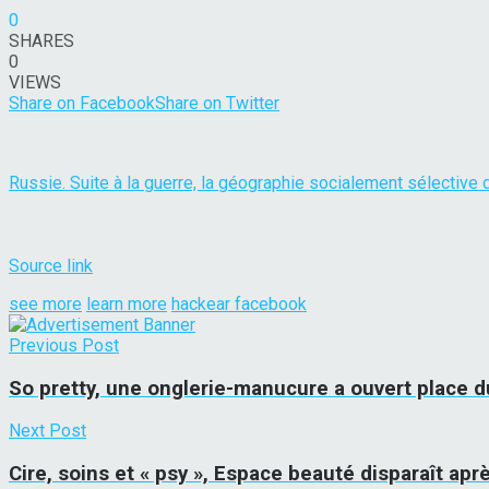
0
SHARES
0
VIEWS
Share on Facebook
Share on Twitter
Russie. Suite à la guerre, la géographie socialement sélective
Source link
see more
learn more
hackear facebook
Previous Post
So pretty, une onglerie-manucure a ouvert place d
Next Post
Cire, soins et « psy », Espace beauté disparaît ap