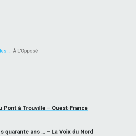
 des …
À L’Opposé
u Pont à Trouville – Ouest-France
rès quarante ans … – La Voix du Nord