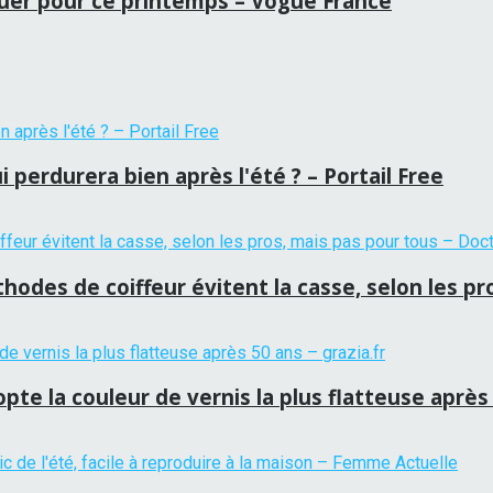
quer pour ce printemps – Vogue France
 perdurera bien après l'été ? – Portail Free
hodes de coiffeur évitent la casse, selon les p
te la couleur de vernis la plus flatteuse après 