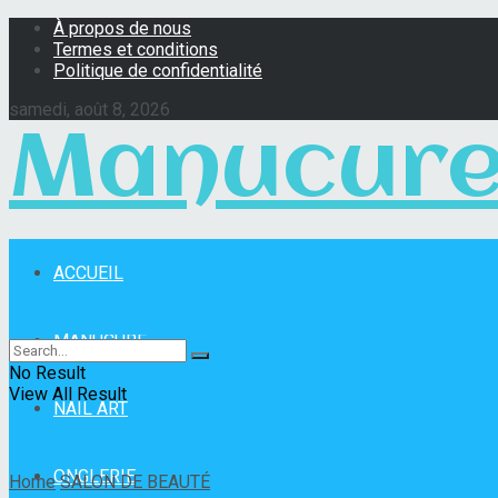
À propos de nous
Termes et conditions
Politique de confidentialité
samedi, août 8, 2026
Manucure
ACCUEIL
Manucure Pro
MANUCURE
No Result
View All Result
NAIL ART
ONGLERIE
Home
SALON DE BEAUTÉ