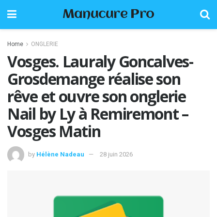
Manucure Pro
Home
ONGLERIE
Vosges. Lauraly Goncalves-
Grosdemange réalise son
rêve et ouvre son onglerie
Nail by Ly à Remiremont –
Vosges Matin
by
Hélène Nadeau
28 juin 2026