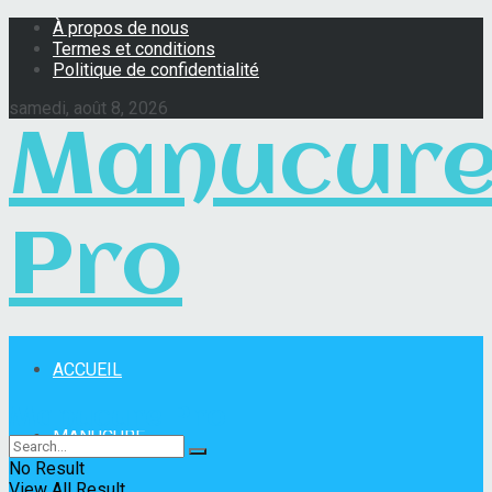
À propos de nous
Termes et conditions
Politique de confidentialité
samedi, août 8, 2026
Manucur
Pro
ACCUEIL
Manucure Pro
MANUCURE
No Result
View All Result