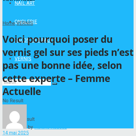
NAIL ART
ONGLERIE
Home
VERNIS
Voici pourquoi poser du
SALON DE BEAUTÉ
vernis gel sur ses pieds n’est
VERNIS
pas une bonne idée, selon
cette experte – Femme
Actuelle
No Result
View All Result
by
Hélène Nadeau
14 mai 2025