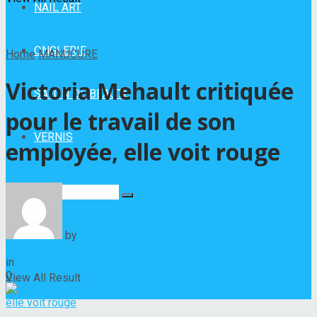
NAIL ART
ONGLERIE
Home
MANUCURE
Victoria Mehault critiquée
SALON DE BEAUTÉ
pour le travail de son
VERNIS
employée, elle voit rouge
No Result
by
Hélène Nadeau
23 décembre 2022
in
MANUCURE
0
View All Result