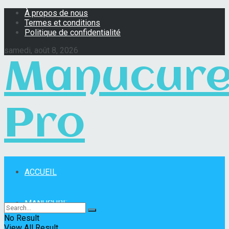
À propos de nous
Termes et conditions
Politique de confidentialité
samedi, août 8, 2026
Manucur
Pro
ACCUEIL
Manucure Pro
MANUCURE
No Result
View All Result