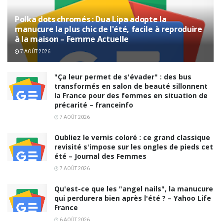
Polka dots chromés : Dua Lipa adopte la
manucure la plus chic de l'été, facile à reproduire
à la maison – Femme Actuelle
7 AOÛT 2026
"Ça leur permet de s'évader" : des bus
transformés en salon de beauté sillonnent
la France pour des femmes en situation de
précarité – franceinfo
7 AOÛT 2026
Oubliez le vernis coloré : ce grand classique
revisité s'impose sur les ongles de pieds cet
été – Journal des Femmes
7 AOÛT 2026
Qu'est-ce que les "angel nails", la manucure
qui perdurera bien après l'été ? – Yahoo Life
France
6 AOÛT 2026