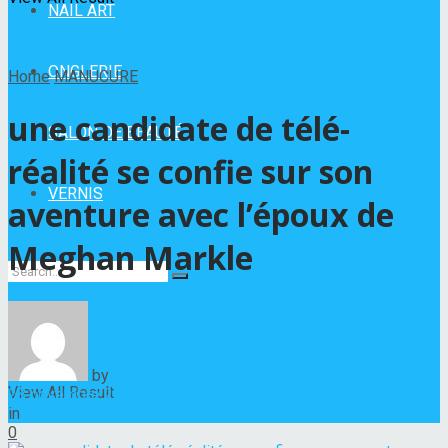
NAIL ART
ONGLERIE
Home
MANUCURE
une candidate de télé-
SALON DE BEAUTÉ
réalité se confie sur son
VERNIS
aventure avec l’époux de
Meghan Markle
No Result
by
Hélène Nadeau
View All Result
28 novembre 2022
in
MANUCURE
0