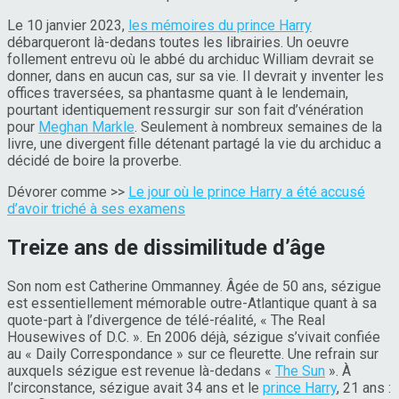
Le 10 janvier 2023,
les mémoires du prince Harry
débarqueront là-dedans toutes les librairies. Un oeuvre
follement entrevu où le abbé du archiduc William devrait se
donner, dans en aucun cas, sur sa vie. Il devrait y inventer les
offices traversées, sa phantasme quant à le lendemain,
pourtant identiquement ressurgir sur son fait d’vénération
pour
Meghan Markle
. Seulement à nombreux semaines de la
livre, une divergent fille détenant partagé la vie du archiduc a
décidé de boire la proverbe.
Dévorer comme >>
Le jour où le prince Harry a été accusé
d’avoir triché à ses examens
Treize ans de dissimilitude d’âge
Son nom est Catherine Ommanney. Âgée de 50 ans, sézigue
est essentiellement mémorable outre-Atlantique quant à sa
quote-part à l’divergence de télé-réalité, « The Real
Housewives of D.C. ». En 2006 déjà, sézigue s’vivait confiée
au « Daily Correspondance » sur ce fleurette. Une refrain sur
auxquels sézigue est revenue là-dedans «
The Sun
». À
l’circonstance, sézigue avait 34 ans et le
prince Harry
, 21 ans :