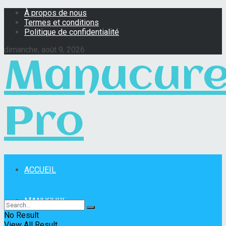
À propos de nous
Termes et conditions
Politique de confidentialité
dimanche, août 9, 2026
Manucur
Pro
ACCUEIL
Manucure Pro
MANUCURE
No Result
View All Result