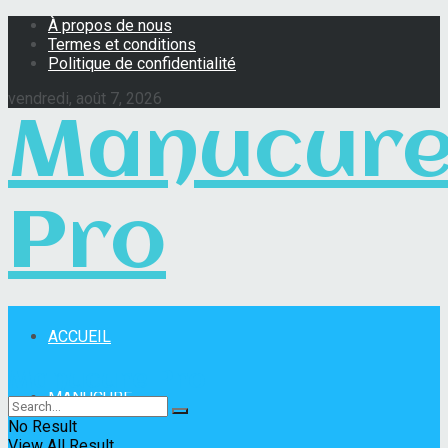
À propos de nous
Termes et conditions
Politique de confidentialité
vendredi, août 7, 2026
Manucur
Pro
ACCUEIL
Manucure Pro
MANUCURE
No Result
View All Result