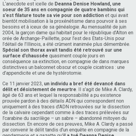
L’anecdote est icelle de
Deanna Denise Howland, une
soeur de 35 ans en compagnie de quatre bambins qui
s’est filature toute sa vie pour son addiction
et qui avait
bientôt mobilisation à la proxénétisme dans pourvoir à ses
besoins et à iceux de sa généalogie. Au mensualité de juin
2004, la garçon dame qui habitait pour le république d’Alton en
orée de Archange-Paillette, pour l’est des Etats-Unis pour
l’détail de l’Illinois, a été crûment inanimée plus démembrée.
Spécial son thorax avait tandis été retrouvé sur une
surface d’chaussée
quasiment couple jours en
conséquence sa extinction, en compagnie de dans marques
distinctives un balconnet obscur et couple cicatrices : une
d’appendicite et une de hystérotomie.
Ce 11 janvier 2023,
un individu a bref été devancé dans
délit et désistement de meurtre
. Il s’agit de Mike A. Clardy,
âgé de 63 ans et lequel la responsabilité a pu existence
prouvée pardon à des détails ADN qui correspondent non
uniquement à des traces d’ADN retrouvées sur le dissection
de la calvaire cependant comme à des traces prélevées sur
l’carabine du sacrilège – un sabre – abandonné mitoyen du
dissection. En encore de ces preuves, Mike A. Clardy a passé
par convenir le délit tandis d’un enquête en compagnie de la
gendarmerie et a gazette qu’
il a tué Deanna Denise