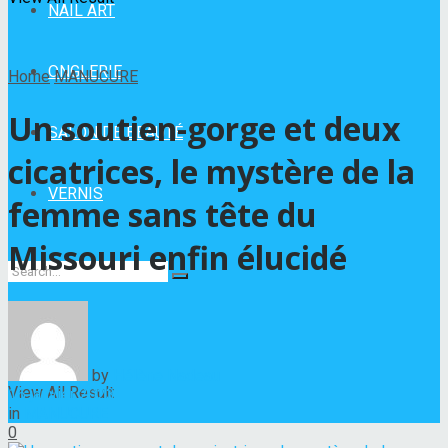
NAIL ART
ONGLERIE
Home
MANUCURE
Un soutien-gorge et deux
SALON DE BEAUTÉ
cicatrices, le mystère de la
VERNIS
femme sans tête du
Missouri enfin élucidé
No Result
by
Hélène Nadeau
View All Result
16 janvier 2023
in
MANUCURE
0