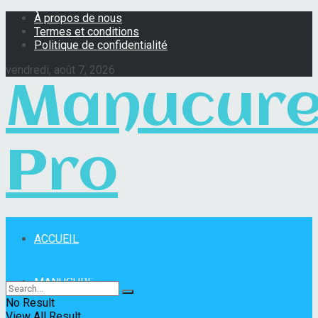
À propos de nous
Termes et conditions
Politique de confidentialité
vendredi, août 7, 2026
Manucur
Pro
ACCUEIL
Manucure Pro
MANUCURE
No Result
View All Result