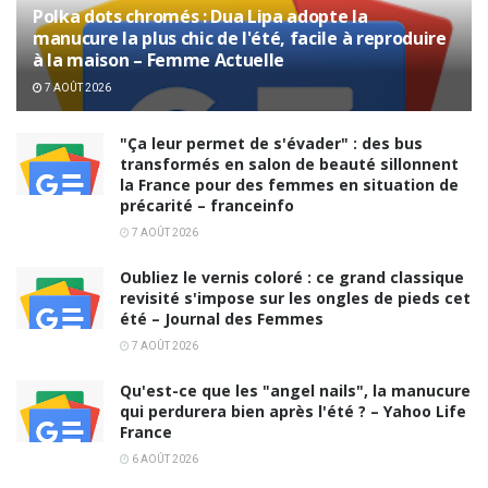
Polka dots chromés : Dua Lipa adopte la
manucure la plus chic de l'été, facile à reproduire
à la maison – Femme Actuelle
7 AOÛT 2026
"Ça leur permet de s'évader" : des bus
transformés en salon de beauté sillonnent
la France pour des femmes en situation de
précarité – franceinfo
7 AOÛT 2026
Oubliez le vernis coloré : ce grand classique
revisité s'impose sur les ongles de pieds cet
été – Journal des Femmes
7 AOÛT 2026
Qu'est-ce que les "angel nails", la manucure
qui perdurera bien après l'été ? – Yahoo Life
France
6 AOÛT 2026