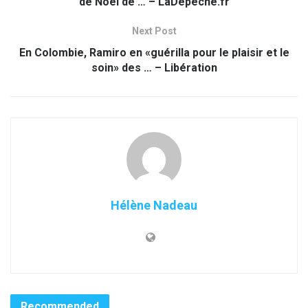
de Noël de … – LaDepeche.fr
Next Post
En Colombie, Ramiro en «guérilla pour le plaisir et le
soin» des … – Libération
Hélène Nadeau
Recommended