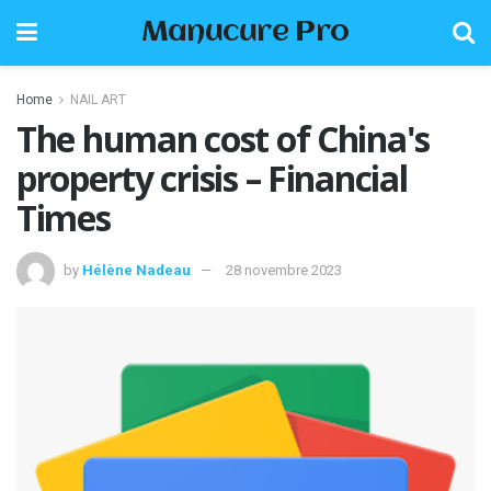
Manucure Pro
Home
NAIL ART
The human cost of China's
property crisis – Financial
Times
by
Hélène Nadeau
28 novembre 2023