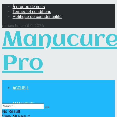
À propos de nous
Termes et conditions
Politique de confidentialité
dimanche, août 9, 2026
Manucur
Pro
ACCUEIL
Manucure Pro
MANUCURE
No Result
View All Result