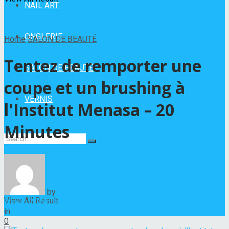
NAIL ART
ONGLERIE
Home
SALON DE BEAUTÉ
Tentez de remporter une
SALON DE BEAUTÉ
coupe et un brushing à
VERNIS
l'Institut Menasa – 20
Minutes
No Result
by
Hélène Nadeau
View All Result
25 juin 2024
in
SALON DE BEAUTÉ
0