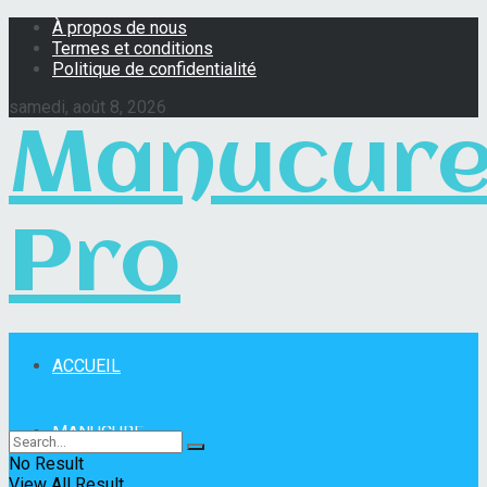
À propos de nous
Termes et conditions
Politique de confidentialité
samedi, août 8, 2026
Manucur
Pro
ACCUEIL
Manucure Pro
MANUCURE
No Result
View All Result