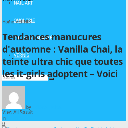
NAIL ART
ONGLERIE
Home
VERNIS
Tendances manucures
SALON DE BEAUTÉ
d'automne : Vanilla Chai, la
VERNIS
teinte ultra chic que toutes
les it-girls adoptent – Voici
No Result
by
Hélène Nadeau
View All Result
28 octobre 2024
in
VERNIS
0