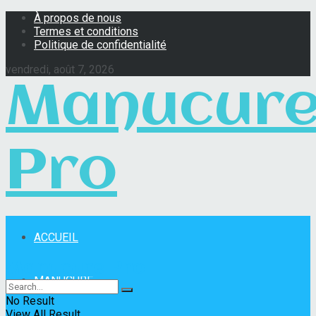
À propos de nous
Termes et conditions
Politique de confidentialité
vendredi, août 7, 2026
Manucur
Pro
ACCUEIL
Manucure Pro
MANUCURE
No Result
View All Result