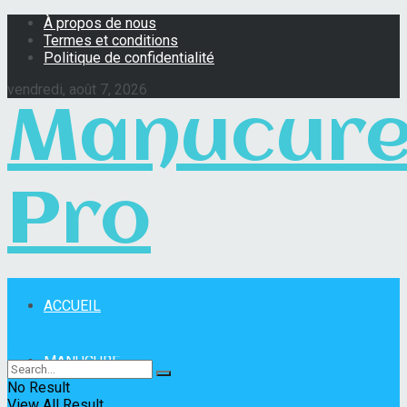
À propos de nous
Termes et conditions
Politique de confidentialité
vendredi, août 7, 2026
Manucur
Pro
ACCUEIL
Manucure Pro
MANUCURE
No Result
View All Result