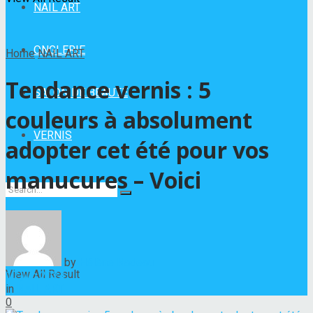
NAIL ART
ONGLERIE
Home
NAIL ART
Tendance vernis : 5
SALON DE BEAUTÉ
couleurs à absolument
VERNIS
adopter cet été pour vos
manucures – Voici
No Result
by
Hélène Nadeau
View All Result
17 juin 2024
in
NAIL ART
0