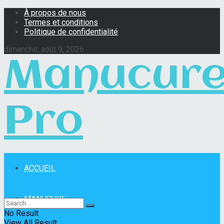
À propos de nous
Termes et conditions
Politique de confidentialité
dimanche, août 9, 2026
Manucur
Pro
ACCUEIL
Manucure Pro
MANUCURE
No Result
View All Result