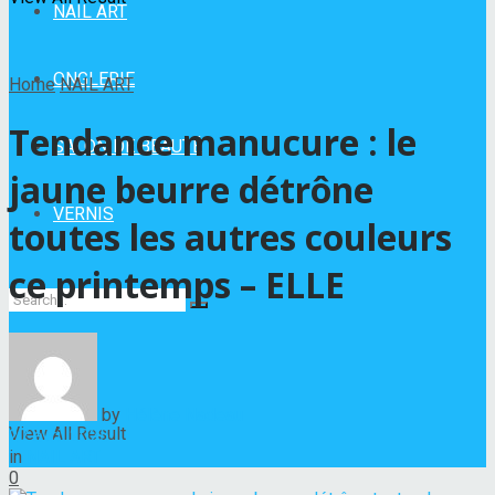
NAIL ART
ONGLERIE
Home
NAIL ART
Tendance manucure : le
SALON DE BEAUTÉ
jaune beurre détrône
VERNIS
toutes les autres couleurs
ce printemps – ELLE
No Result
by
Hélène Nadeau
View All Result
27 avril 2025
in
NAIL ART
0