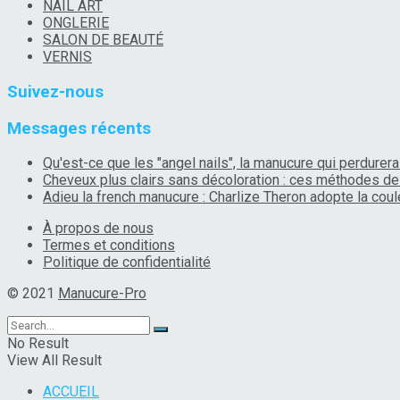
NAIL ART
ONGLERIE
SALON DE BEAUTÉ
VERNIS
Suivez-nous
Messages récents
Qu'est-ce que les "angel nails", la manucure qui perdurera 
Cheveux plus clairs sans décoloration : ces méthodes de 
Adieu la french manucure : Charlize Theron adopte la coule
À propos de nous
Termes et conditions
Politique de confidentialité
© 2021
Manucure-Pro
No Result
View All Result
ACCUEIL