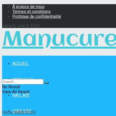
À propos de nous
Termes et conditions
Politique de confidentialité
samedi, août 8, 2026
Manucure
ACCUEIL
Manucure Pro
MANUCURE
No Result
View All Result
NAIL ART
ONGLERIE
Home
MANUCURE