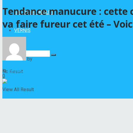
Tendance manucure : cette co
SALON DE BEAUTÉ
va faire fureur cet été – Voic
VERNIS
by
Hélène Nadeau
19 avril 2023
in
MANUCURE
No Result
0
View All Result