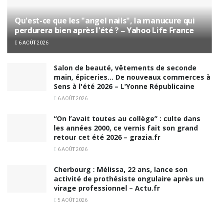
Qu'est-ce que les "angel nails", la manucure qui
perdurera bien après l'été ? – Yahoo Life France
6 AOÛT 2026
Salon de beauté, vêtements de seconde
main, épiceries… De nouveaux commerces à
Sens à l'été 2026 – L'Yonne Républicaine
6 AOÛT 2026
“On l’avait toutes au collège” : culte dans
les années 2000, ce vernis fait son grand
retour cet été 2026 – grazia.fr
6 AOÛT 2026
Cherbourg : Mélissa, 22 ans, lance son
activité de prothésiste ongulaire après un
virage professionnel – Actu.fr
5 AOÛT 2026