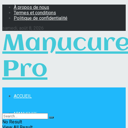
À propos de nous
Termes et conditions
Politique de confidentialité
samedi, août 8, 2026
Manucur
Pro
ACCUEIL
Manucure Pro
MANUCURE
No Result
View All Result