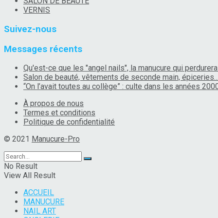
SALON DE BEAUTÉ
VERNIS
Suivez-nous
Messages récents
Qu'est-ce que les "angel nails", la manucure qui perdurera
Salon de beauté, vêtements de seconde main, épiceries
“On l’avait toutes au collège” : culte dans les années 2000
À propos de nous
Termes et conditions
Politique de confidentialité
© 2021
Manucure-Pro
No Result
View All Result
ACCUEIL
MANUCURE
NAIL ART