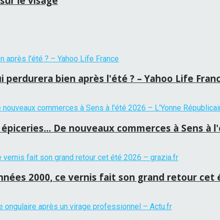
 sur le visage
i perdurera bien après l'été ? – Yahoo Life Fran
épiceries… De nouveaux commerces à Sens à l'é
années 2000, ce vernis fait son grand retour cet 