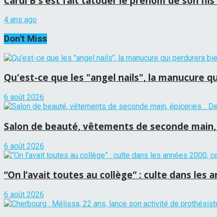
Cardi B s’est fait tatouer le prénom de son fils
4 ans ago
Don't Miss
Qu'est-ce que les "angel nails", la manucure qu
6 août 2026
Salon de beauté, vêtements de seconde main, 
6 août 2026
“On l’avait toutes au collège” : culte dans les 
6 août 2026