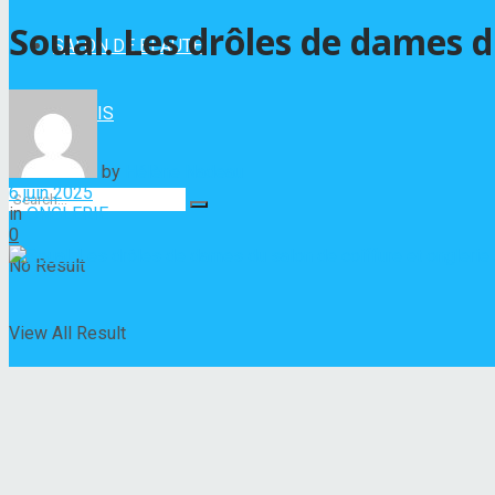
Soual. Les drôles de dames d
SALON DE BEAUTÉ
VERNIS
by
Hélène Nadeau
6 juin 2025
in
ONGLERIE
0
No Result
View All Result