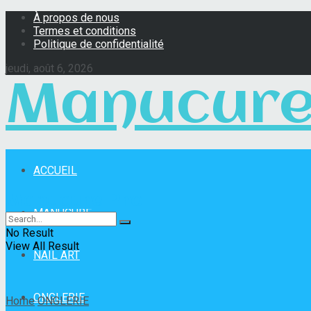
À propos de nous
Termes et conditions
Politique de confidentialité
jeudi, août 6, 2026
Manucure
ACCUEIL
Manucure Pro
MANUCURE
No Result
View All Result
NAIL ART
ONGLERIE
Home
ONGLERIE