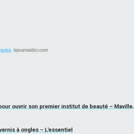
Ampéra
lejournaldici.com
our ouvrir son premier institut de beauté – Maville
vernis à ongles – L'essentiel