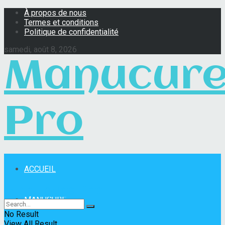
À propos de nous
Termes et conditions
Politique de confidentialité
samedi, août 8, 2026
Manucur
Pro
ACCUEIL
Manucure Pro
MANUCURE
No Result
View All Result