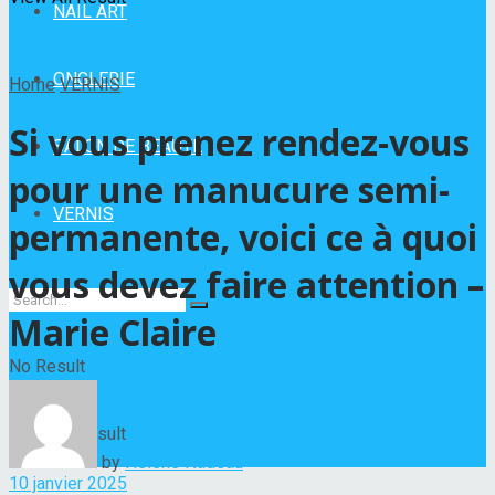
NAIL ART
ONGLERIE
Home
VERNIS
Si vous prenez rendez-vous
SALON DE BEAUTÉ
pour une manucure semi-
VERNIS
permanente, voici ce à quoi
vous devez faire attention –
Marie Claire
No Result
View All Result
by
Hélène Nadeau
10 janvier 2025