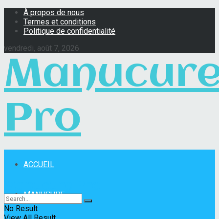
À propos de nous
Termes et conditions
Politique de confidentialité
vendredi, août 7, 2026
Manucur
Pro
ACCUEIL
Manucure Pro
MANUCURE
No Result
View All Result