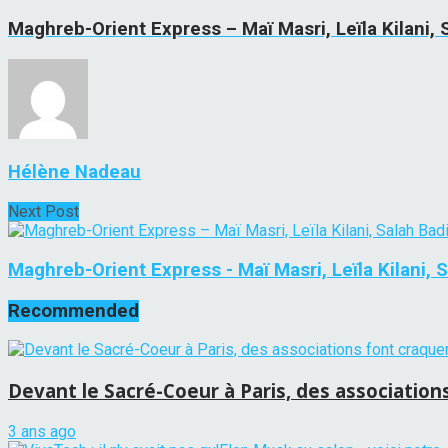
Maghreb-Orient Express – Maï Masri, Leïla Kilani
Hélène Nadeau
Next Post
Maghreb-Orient Express - Maï Masri, Leïla Kilani, 
Recommended
Devant le Sacré-Coeur à Paris, des associations
3 ans ago