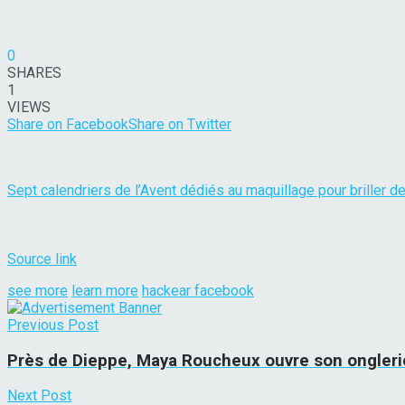
0
SHARES
1
VIEWS
Share on Facebook
Share on Twitter
Sept calendriers de l’Avent dédiés au maquillage pour briller d
Source link
see more
learn more
hackear facebook
Previous Post
Près de Dieppe, Maya Roucheux ouvre son onglerie
Next Post