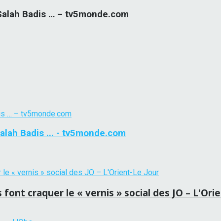
, Salah Badis … – tv5monde.com
Salah Badis ... - tv5monde.com
 font craquer le « vernis » social des JO – L'Ori