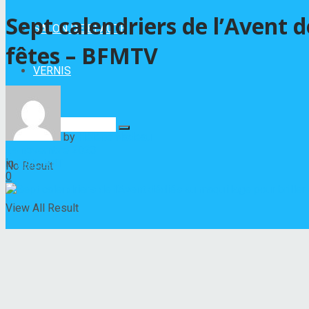
Sept calendriers de l’Avent 
SALON DE BEAUTÉ
fêtes – BFMTV
VERNIS
by
Hélène Nadeau
24 novembre 2023
in
NAIL ART
No Result
0
View All Result