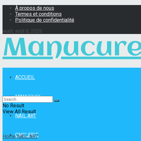
À propos de nous
Termes et conditions
Politique de confidentialité
jeudi, août 6, 2026
Manucure
ACCUEIL
Manucure Pro
MANUCURE
No Result
View All Result
NAIL ART
ONGLERIE
Home
NAIL ART