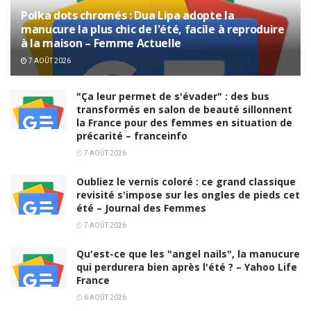
Polka dots chromés : Dua Lipa adopte la
manucure la plus chic de l'été, facile à reproduire
à la maison – Femme Actuelle
7 AOÛT 2026
"Ça leur permet de s'évader" : des bus
transformés en salon de beauté sillonnent
la France pour des femmes en situation de
précarité – franceinfo
7 AOÛT 2026
Oubliez le vernis coloré : ce grand classique
revisité s'impose sur les ongles de pieds cet
été – Journal des Femmes
7 AOÛT 2026
Qu'est-ce que les "angel nails", la manucure
qui perdurera bien après l'été ? – Yahoo Life
France
6 AOÛT 2026