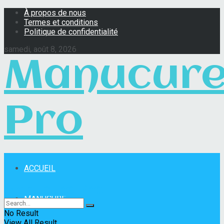
À propos de nous
Termes et conditions
Politique de confidentialité
samedi, août 8, 2026
Manucur
Pro
ACCUEIL
Manucure Pro
MANUCURE
No Result
View All Result