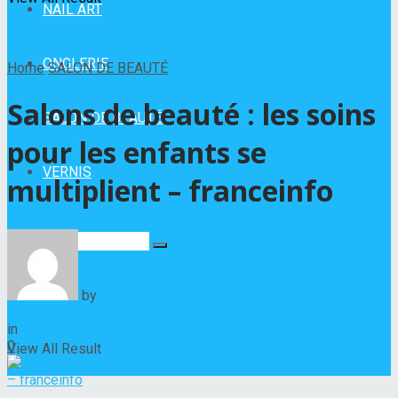
NAIL ART
ONGLERIE
Home
SALON DE BEAUTÉ
Salons de beauté : les soins
SALON DE BEAUTÉ
pour les enfants se
VERNIS
multiplient – franceinfo
No Result
by
Hélène Nadeau
17 février 2025
in
SALON DE BEAUTÉ
0
View All Result