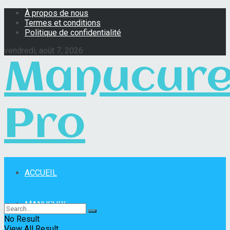
À propos de nous
Termes et conditions
Politique de confidentialité
vendredi, août 7, 2026
Manucur
Pro
ACCUEIL
Manucure Pro
MANUCURE
No Result
View All Result