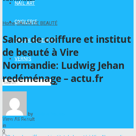
NAIL ART
ONGLERIE
Home
SALON DE BEAUTÉ
Salon de coiffure et institut
SALON DE BEAUTÉ
de beauté à Vire
VERNIS
Normandie: Ludwig Jehan
redéménage – actu.fr
No Result
by
Hélène Nadeau
View All Result
3 juillet 2024
in
SALON DE BEAUTÉ
0