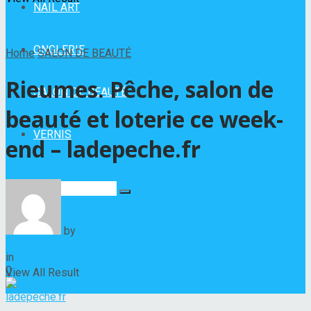
NAIL ART
ONGLERIE
Home
SALON DE BEAUTÉ
Rieumes. Pêche, salon de
SALON DE BEAUTÉ
beauté et loterie ce week-
VERNIS
end – ladepeche.fr
No Result
by
Hélène Nadeau
15 avril 2025
in
SALON DE BEAUTÉ
0
View All Result