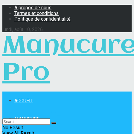
À propos de nous
Termes et conditions
Politique de confidentialité
lundi, août 10, 2026
Manucur
Pro
ACCUEIL
Manucure Pro
MANUCURE
No Result
View All Result