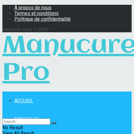
À propos de nous
Termes et conditions
Politique de confidentialité
vendredi, août 7, 2026
Manucur
Pro
ACCUEIL
Manucure Pro
MANUCURE
No Result
View All Result