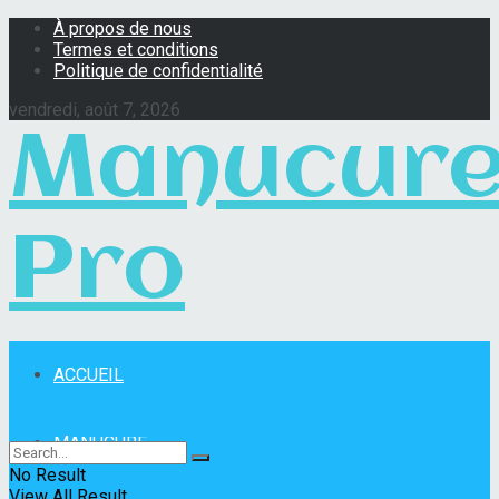
À propos de nous
Termes et conditions
Politique de confidentialité
vendredi, août 7, 2026
Manucur
Pro
ACCUEIL
Manucure Pro
MANUCURE
No Result
View All Result