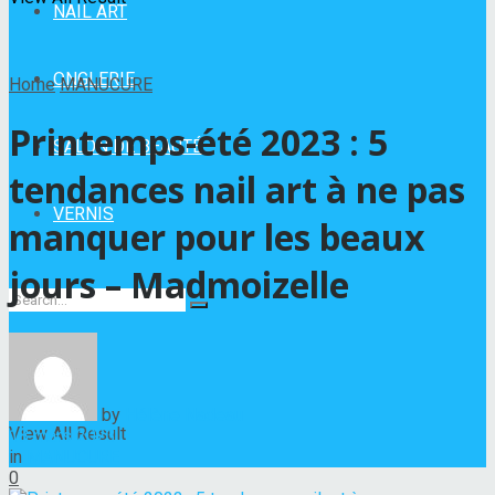
NAIL ART
ONGLERIE
Home
MANUCURE
Printemps-été 2023 : 5
SALON DE BEAUTÉ
tendances nail art à ne pas
VERNIS
manquer pour les beaux
jours – Madmoizelle
No Result
by
Hélène Nadeau
View All Result
18 mars 2023
in
MANUCURE
0