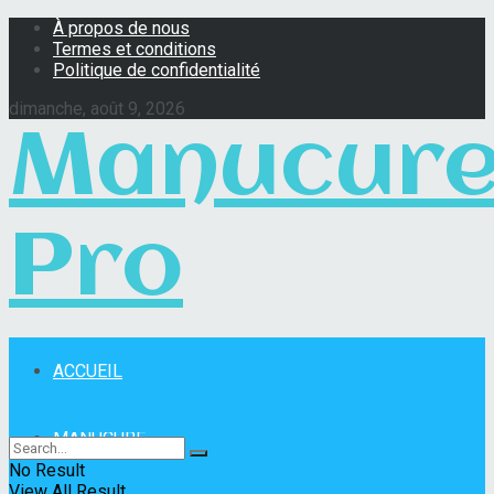
À propos de nous
Termes et conditions
Politique de confidentialité
dimanche, août 9, 2026
Manucur
Pro
ACCUEIL
Manucure Pro
MANUCURE
No Result
View All Result